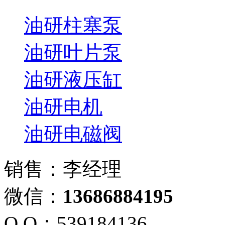
油研柱塞泵
油研叶片泵
油研液压缸
油研电机
油研电磁阀
销售：李经理
微信：
13686884195
Q Q：539184136