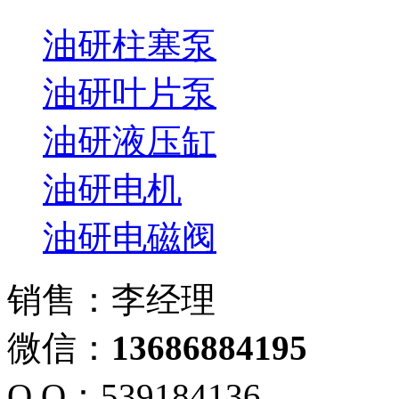
油研柱塞泵
油研叶片泵
油研液压缸
油研电机
油研电磁阀
销售：李经理
微信：
13686884195
Q Q：539184136