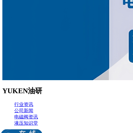
YUKEN油研
行业资讯
公司新闻
电磁阀资讯
液压知识堂