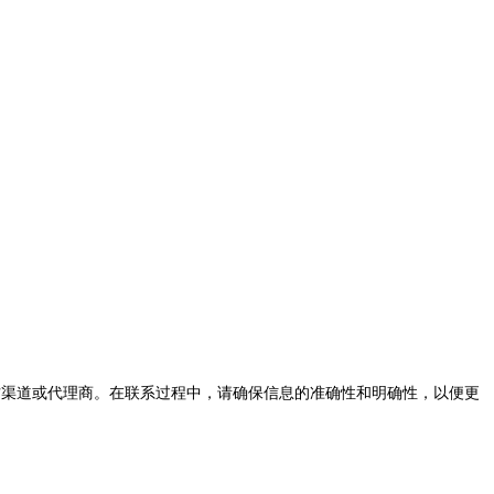
方渠道或代理商。在联系过程中，请确保信息的准确性和明确性，以便更