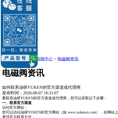
油研柱塞泵
油研叶片泵
油研液压缸
油研电机
油研电磁阀
销售：李经理
微信：
13686884195
Q Q：539184136
539184136@qq.com
当前位置：
主页
>
新闻中心
>
电磁阀资讯
电磁阀资讯
如何联系油研YUKEN的官方渠道或代理商
发布时间：2026-08-07 16:31:07
要联系油研YUKEN的官方渠道或代理商，您可以采取以下步骤：
一、联系官方渠道
访问官方网站：
您可以访问油研YUKEN的官方网站（如 www.yukencn.com），
查找官方联系方式：