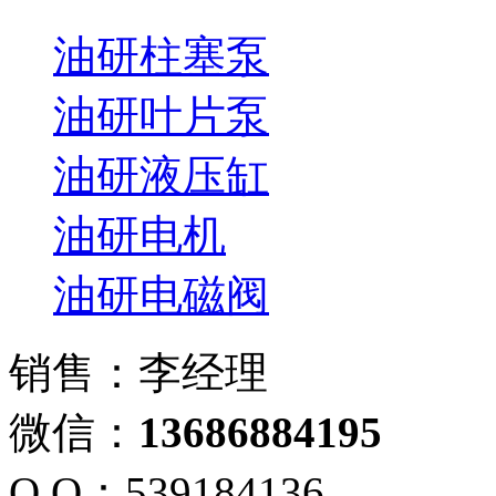
油研柱塞泵
油研叶片泵
油研液压缸
油研电机
油研电磁阀
销售：李经理
微信：
13686884195
Q Q：539184136