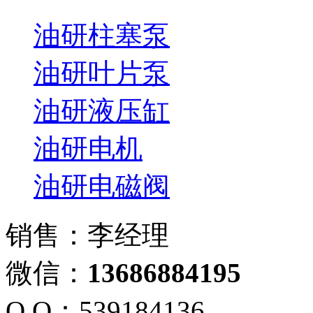
油研柱塞泵
油研叶片泵
油研液压缸
油研电机
油研电磁阀
销售：李经理
微信：
13686884195
Q Q：539184136