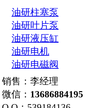
油研柱塞泵
油研叶片泵
油研液压缸
油研电机
油研电磁阀
销售：李经理
微信：
13686884195
Q Q：539184136