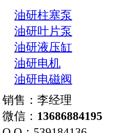
油研柱塞泵
油研叶片泵
油研液压缸
油研电机
油研电磁阀
销售：李经理
微信：
13686884195
Q Q：539184136