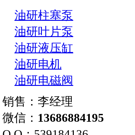
油研柱塞泵
油研叶片泵
油研液压缸
油研电机
油研电磁阀
销售：李经理
微信：
13686884195
Q Q：539184136