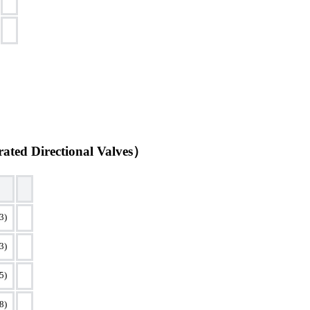
ed Directional Valves）
3)
3)
5)
8)