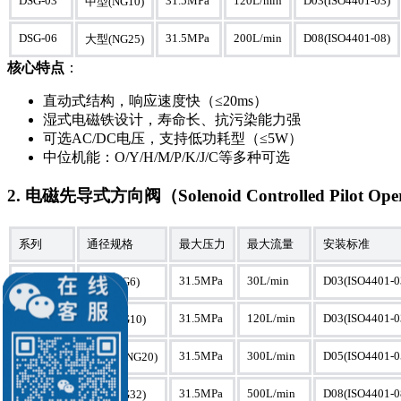
DSG-03
31.5MPa
120L/min
D03(ISO4401-03)
中型(NG10)
DSG-06
31.5MPa
200L/min
D08(ISO4401-08)
大型(NG25)
核心特点
：
直动式结构，响应速度快（≤20ms）
湿式电磁铁设计，寿命长、抗污染能力强
可选AC/DC电压，支持低功耗型（≤5W）
中位机能：O/Y/H/M/P/K/J/C等多种可选
2. 电磁先导式方向阀（Solenoid Controlled Pilot Operat
系列
通径规格
最大压力
最大流量
安装标准
DSHG-01
31.5MPa
30L/min
D03(ISO4401-0
小型(NG6)
DSHG-03
31.5MPa
120L/min
D03(ISO4401-0
中型(NG10)
DSHG-04
31.5MPa
300L/min
D05(ISO4401-0
中大型(NG20)
DSHG-06
31.5MPa
500L/min
D08(ISO4401-0
大型(NG32)