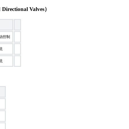
rectional Valves）
动控制
统
统