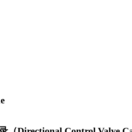
ue
tional Control Valve Ca