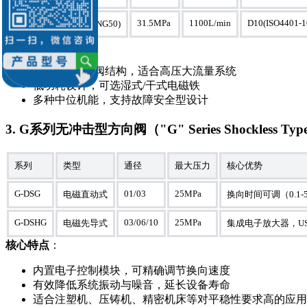
DSHG-10
31.5MPa
1100L/min
D10(ISO4401-1
超大型(NG50)
核心特点
：
电磁先导+主阀结构，适合高压大流量系统
低功耗设计，可选湿式/干式电磁铁
多种中位机能，支持故障安全型设计
3. G系列无冲击型方向阀（"G" Series Shockless Type Di
系列
类型
通径
最大压力
核心优势
G-DSG
01/03
25MPa
电磁直动式
换向时间可调（0.1
G-DSHG
03/06/10
25MPa
电磁先导式
集成电子放大器，U
核心特点
：
内置电子控制模块，可精确调节换向速度
有效降低系统振动与噪音，延长设备寿命
适合注塑机、压铸机、精密机床等对平稳性要求高的应用