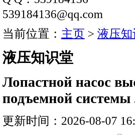
539184136@qq.com
当前位置：
主页
>
液压知
液压知识堂
Лопастной насос вы
подъемной системы
更新时间：2026-08-07 16: