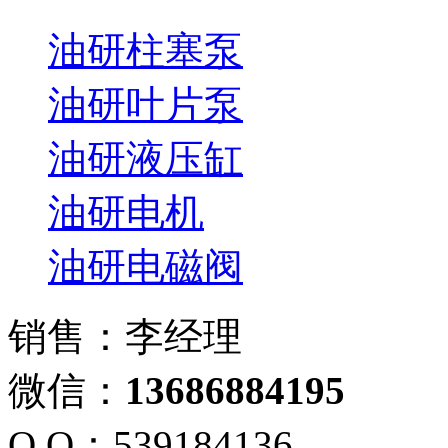
油研柱塞泵
油研叶片泵
油研液压缸
油研电机
油研电磁阀
销售：李经理
微信：
13686884195
Q Q：539184136