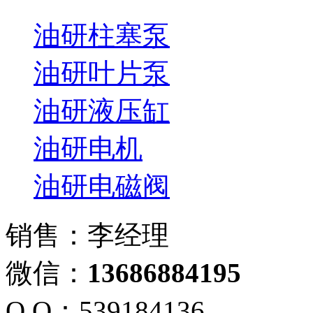
油研柱塞泵
油研叶片泵
油研液压缸
油研电机
油研电磁阀
销售：李经理
微信：
13686884195
Q Q：539184136