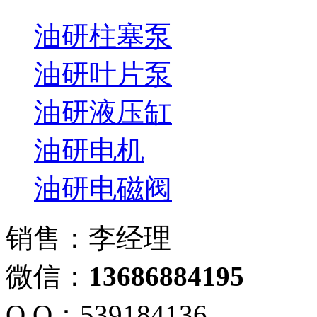
油研柱塞泵
油研叶片泵
油研液压缸
油研电机
油研电磁阀
销售：李经理
微信：
13686884195
Q Q：539184136