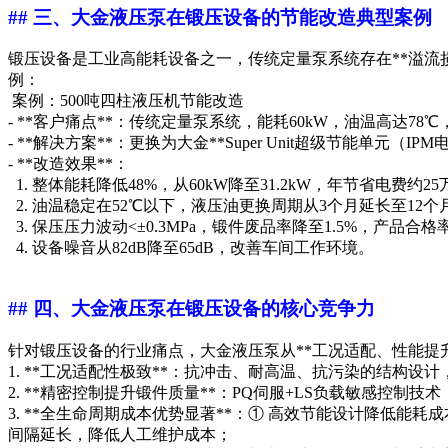
## 三、大金液压泵在锻压设备的节能改造典型案例
锻压设备是工业高能耗设备之一，传统定量泵系统存在**溢流损耗
例：
案例：500吨四柱液压机节能改造
- **客户痛点**：传统定量泵系统，能耗60kW，油温高达
- **解决方案**：更换为大金**Super Unit超级节能单元（IPM
- **改造效果**：
1. 整体能耗降低48%，从60kW降至31.2kW，年节省电费约2
2. 油温稳定在52℃以下，液压油更换周期从3个月延长至12个
3. 保压压力波动<±0.3MPa，锻件废品率降至1.5%，产品合
4. 设备噪音从82dB降至65dB，改善车间工作环境。
## 四、大金液压泵在锻压设备的核心竞争力
针对锻压设备的行业痛点，大金液压泵从**工况适配、性能提
1. **工况适配性极致**：抗冲击、耐高温、抗污染的结构
2. **精密控制提升锻件质量**：PQ伺服+LS负载敏感
3. **全生命周期成本优势显著**：① 高效节能设计降低能耗
间隔延长，降低人工维护成本；