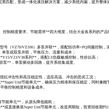
系统完美匹配，形成一体化液压解决方案，减少系统内漏，提升整体
、控制精度要求、节能需求**四大维度，结合大金各系列的产品
排量型号（VZ70/VZ100）多泵并联**，搭配恒功率+PQ伺服控
0系列**，单泵或双泵并联，平衡压力、流量和成本；
*V15/V23/V38系列**，搭配LS负载敏感控制，性价比高；
/三联泵**，单泵驱动多回路，提升系统集成度。
依托其超强抗冲击性和高压稳定性，适应高温、冲击的恶劣工况；
或**Super Unit节能单元**，确保压力精准和保压稳定，同时兼
**，平衡控制精度和设备成本。
it超级节能单元**，从源头降低能耗；
**或直接换装Super Unit节能单元，改造周期短，投资回收期约1