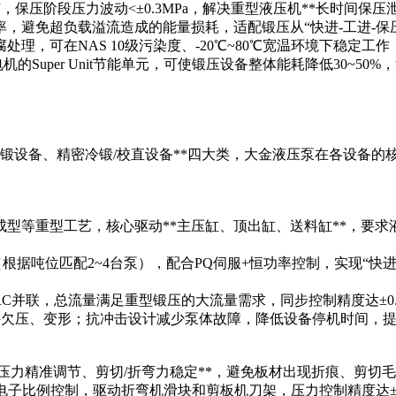
调节，保压阶段压力波动<±0.3MPa，解决重型液压机**长时间保
功率，避免超负载溢流造成的能量损耗，适配锻压从“快进-工进-保
腐处理，可在NAS 10级污染度、-20℃~80℃宽温环境下稳定
电机的Super Unit节能单元，可使锻压设备整体能耗降低30~
/模锻设备、精密冷锻/校直设备**四大类，大金液压泵在各设备
型等重型工艺，核心驱动**主压缸、顶出缸、送料缸**，要求液
泵并联**（根据吨位匹配2~4台泵），配合PQ伺服+恒功率控制，实现“
RX-10RC并联，总流量满足重型锻压的大流量需求，同步控制精度达±
免锻件欠压、变形；抗冲击设计减少泵体故障，降低设备停机时间，
、压力精准调节、剪切/折弯力稳定**，避免板材出现折痕、剪切
负载敏感+电子比例控制，驱动折弯机滑块和剪板机刀架，压力控制精度达±0.