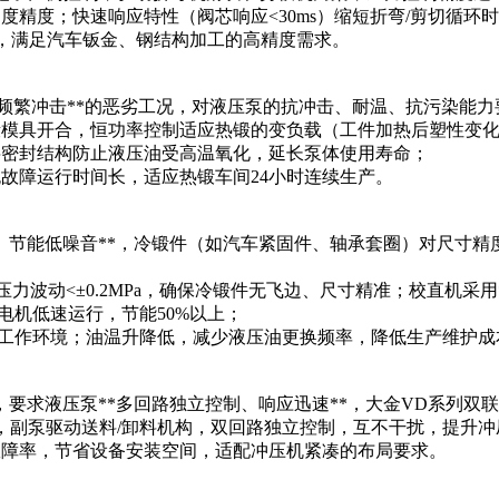
角度精度；快速响应特性（阀芯响应<30ms）缩短折弯/剪切循环
数控折弯机，满足汽车钣金、钢结构加工的高精度需求。
粉尘、频繁冲击**的恶劣工况，对液压泵的抗冲击、耐温、抗污染能
锻锤锤杆和模锻模具开合，恒功率控制适应热锻的变负载（工件加热后
双层密封结构防止液压油受高温氧化，延长泵体使用寿命；
，无故障运行时间长，适应热锻车间24小时连续生产。
稳定、节能低噪音**，冷锻件（如汽车紧固件、轴承套圈）对尺寸
。
制**，压力波动<±0.2MPa，确保冷锻件无飞边、尺寸精准；校直机采
阶段电机低速运行，节能50%以上；
车间的工作环境；油温升降低，减少液压油更换频率，降低生产维护成
要求液压泵**多回路独立控制、响应迅速**，大金VD系列双联
压滑块，副泵驱动送料/卸料机构，双回路独立控制，互不干扰，提升
和故障率，节省设备安装空间，适配冲压机紧凑的布局要求。