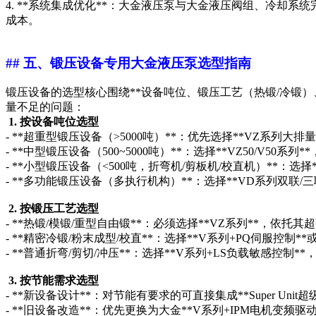
4. **系统集成优化**：大金液压泵与大金液压阀组、冷却
成本。
## 五、锻压设备专用大金液压泵选型指南
锻压设备的选型核心围绕**设备吨位、锻压工艺（热锻/冷锻）
量不足的问题：
1. 按设备吨位选型
- **超重型锻压设备（>5000吨）**：优先选择**VZ系列大
- **中型锻压设备（500~5000吨）**：选择**VZ50/V5
- **小型锻压设备（<500吨，折弯机/剪板机/校直机）**：选择*
- **多功能锻压设备（多执行机构）**：选择**VD系列双联
2. 按锻压工艺选型
- **热锻/模锻/重型自由锻**：必须选择**VZ系列**，
- **精密冷锻/粉末成型/校直**：选择**V系列+PQ伺服控制**
- **普通折弯/剪切/冲压**：选择**V系列+LS负载敏感控制
3. 按节能需求选型
- **新设备设计**：对节能有要求的可直接集成**Super Un
- **旧设备改造**：优先更换为大金**V系列+IPM电机变频驱动