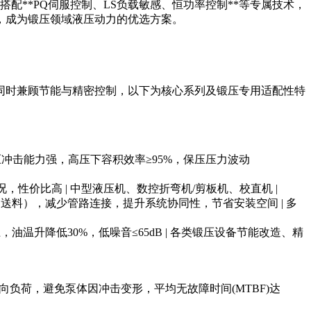
搭配**PQ伺服控制、LS负载敏感、恒功率控制**等专属技术，
，成为锻压领域液压动力的优选方案。
同时兼顾节能与精密控制，以下为核心系列及锻压专用适配性特
 | 抗液压冲击能力强，高压下容积效率≥95%，保压压力波动
变负载工况，性价比高 | 中型液压机、数控折弯机/剪板机、校直机 |
压、顶出、送料），减少管路连接，提升系统协同性，节省安装空间 | 多
50%以上，油温升降低30%，低噪音≤65dB | 各类锻压设备节能改造、精
向负荷，避免泵体因冲击变形，平均无故障时间(MTBF)达