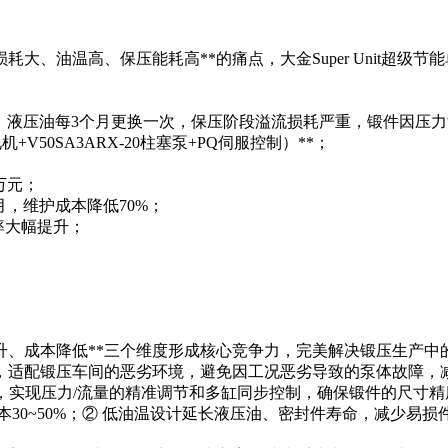
大、油温高、保压能耗高**的痛点，大金Super Unit超
78℃，液压油每3个月更换一次，保压阶段溢流损耗严重，锻件因压
电机+V50SA3ARX-20柱塞泵+PQ伺服控制）**；
5万元；
月，维护成本降低70%；
格率大幅提升；
升、成本降低**三个维度形成核心竞争力，完美解决锻压生产中
设计，适配锻压车间的恶劣环境，避免因工况恶劣导致的泵体故障
控制技术，实现压力/流量的精准调节和多缸同步控制，确保锻件的尺
成本30~50%；② 低油温设计延长液压油、密封件寿命，减少易损件