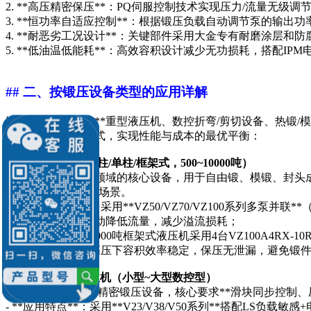
2. **高压精密保压**：PQ伺服控制技术实现压力/流量无级
3. **恒功率自适应控制**：根据锻压负载自动调节泵的输出
4. **耐恶劣工况设计**：关键部件采用大金专有耐磨涂层和防
5. **低油温低能耗**：高效容积设计减少无功损耗，搭配IPM
## 二、按锻压设备类型的应用详解
锻压设备主要分为**重型液压机、数控折弯/剪切设备、热锻
专属型号和控制方式，实现性能与成本的最优平衡：
1. 重型液压机（四柱/单柱/框架式，500~10000吨）
重型液压机是锻压领域的核心设备，用于自由锻、模锻、封头成
VZ系列的核心应用场景。
- **应用特点**：多采用**VZ50/VZ70/VZ100系列多
动力，保压阶段自动降低流量，减少溢流损耗；
- **典型配置**：8000吨框架式液压机采用4台VZ100A4
- **核心价值**：高压下容积效率稳定，保压无泄漏，避
2. 数控折弯机/剪板机（小型~大型数控型）
折弯机/剪板机属于精密锻压设备，核心要求**滑块同步控制
- **应用特点**：采用**V23/V38/V50系列**搭配LS