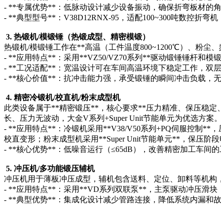
- **专属优势**：低脉动设计减少设备振动，确保折弯板材的
- **典型型号**：V38D12RNX-95，适配100~300吨
3. 热锻机/模锻锤（热锻成型、精密模锻）
热锻机/模锻锤工作在**高温（工件温度800~1200℃）、
- **应用特点**：采用**VZ50/VZ70系列**驱动
- **工况适配**：宽温设计可在车间高温环境下稳定工作，
- **核心价值**：抗冲击能力强，承受锻锤的瞬间冲击负载
4. 精密冷锻机/校直机/粉末成型机
此类设备属于**精密锻压**，核心要求**压力精准、保压
长、压力无波动，大金V系列+Super Unit节能单元为优选方案
- **应用特点**：冷锻机采用**V38/V50系列+PQ伺服控
校直变形；粉末成型机采用**Super Unit节能单元**，保压
- **核心优势**：低噪音运行（≤65dB），改善精密加工
5. 冲压机/多功能锻压辅机
冲压机用于薄板冲压成型，辅机包含送料、定位、卸料等机构，
- **应用特点**：采用**VD系列双联泵**，主泵驱动冲
- **典型优势**：集成化设计减少管路连接，降低系统内漏