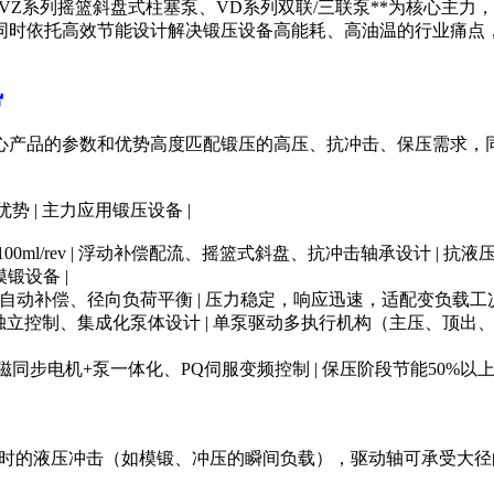
、VZ系列摇篮斜盘式柱塞泵、VD系列双联/三联泵**为核心主力，
同时依托高效节能设计解决锻压设备高能耗、高油温的行业痛点
势
心产品的参数和优势高度匹配锻压的高压、抗冲击、保压需求，
优势 | 主力应用锻压设备 |
 | 23-100ml/rev | 浮动补偿配流、摇篮式斜盘、抗冲击轴承设计
锻设备 |
/rev | 球面配油自动补偿、径向负荷平衡 | 压力稳定，响应迅速，适配
排量 | 多回路独立控制、集成化泵体设计 | 单泵驱动多执行机构（主
按需供油 | IPM永磁同步电机+泵一体化、PQ伺服变频控制 | 保压阶段节能
收锻压时的液压冲击（如模锻、冲压的瞬间负载），驱动轴可承受大径