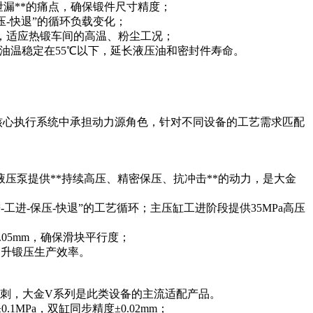
压泄漏**的痛点，确保锻件尺寸精度；
压-快退”的循环负载变化；
工作，适应热锻车间的高温、粉尘工况；
50%，油温稳定在55℃以下，延长液压油和密封件寿命。
的核心执行系统中承担动力源角色，针对不同设备的工艺需求匹配
压泵提供**持续高压、精密保压、抗冲击**的动力，是大金
快进-工进-保压-快退”的工艺循环；主压缸工进阶段提供35MPa高压
0.05mm，确保滑块平行度；
提升锻压生产效率。
毛刺，大金V系列是此类设备的主流适配产品。
1MPa，双缸同步精度±0.02mm；