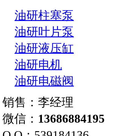
油研柱塞泵
油研叶片泵
油研液压缸
油研电机
油研电磁阀
销售：李经理
微信：
13686884195
Q Q：539184136