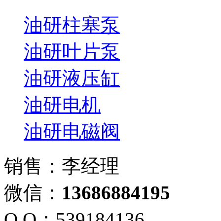
油研柱塞泵
油研叶片泵
油研液压缸
油研电机
油研电磁阀
销售：李经理
微信：
13686884195
Q Q：539184136