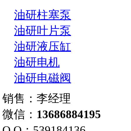
油研柱塞泵
油研叶片泵
油研液压缸
油研电机
油研电磁阀
销售：李经理
微信：
13686884195
Q Q：539184136