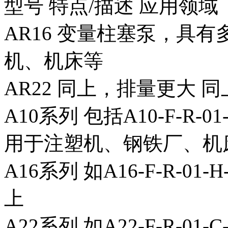
型号
特点/描述
应用领域
AR16
变量柱塞泵，具有
机、机床等
AR22
同上，排量更大
同
A10系列
包括A10-F-R-
用于注塑机、钢铁厂、机
A16系列
如A16-F-R-0
上
A22系列
如A22-F-R-0