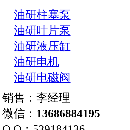
油研柱塞泵
油研叶片泵
油研液压缸
油研电机
油研电磁阀
销售：李经理
微信：
13686884195
Q Q：539184136