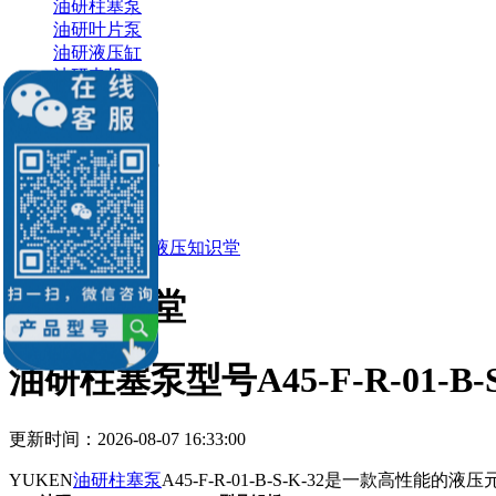
油研柱塞泵
油研叶片泵
油研液压缸
油研电机
油研电磁阀
销售：李经理
微信：
13686884195
Q Q：539184136
539184136@qq.com
当前位置：
主页
>
液压知识堂
液压知识堂
油研柱塞泵型号A45-F-R-01-B-
更新时间：2026-08-07 16:33:00
YUKEN
油研柱塞泵
A45-F-R-01-B-S-K-32是一款高性