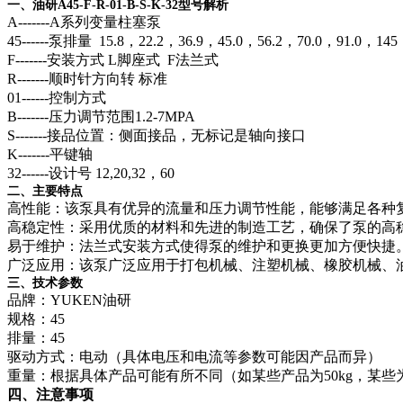
一、油研A45-F-R-01-B-S-K-32型号解析
A-------A系列变量柱塞泵
45------泵排量 15.8，22.2，36.9，45.0，56.2，70.0，91.0，145
F-------安装方式 L脚座式 F法兰式
R-------顺时针方向转 标准
01------控制方式
B-------压力调节范围1.2-7MPA
S-------接品位置：侧面接品，无标记是轴向接口
K-------平键轴
32------设计号 12,20,32，60
二、主要特点
高性能：该泵具有优异的流量和压力调节性能，能够满足各种
高稳定性：采用优质的材料和先进的制造工艺，确保了泵的高
易于维护：法兰式安装方式使得泵的维护和更换更加方便快捷
广泛应用：该泵广泛应用于打包机械、注塑机械、橡胶机械、
三、技术参数
品牌：YUKEN油研
规格：45
排量：45
驱动方式：电动（具体电压和电流等参数可能因产品而异）
重量：根据具体产品可能有所不同（如某些产品为50kg，某些为
四、注意事项