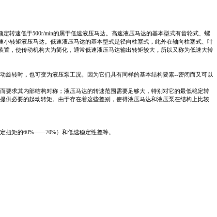
定转速低于500r/min的属于低速液压马达。高速液压马达的基本型式有齿轮式、螺
高速小转矩液压马达。低速液压马达的基本型式是径向柱塞式，此外在轴向柱塞式、叶
速装置，使传动机构大为简化，通常低速液压马达输出转矩较大，所以又称为低速大转
动旋转时，也可变为液压泵工况。因为它们具有同样的基本结构要素--密闭而又可以
而要求其内部结构对称；液压马达的转速范围需要足够大，特别对它的最低稳定转
提供必要的起动转矩。由于存在着这些差别，使得液压马达和液压泵在结构上比较
扭矩的60%——70%）和低速稳定性差等。