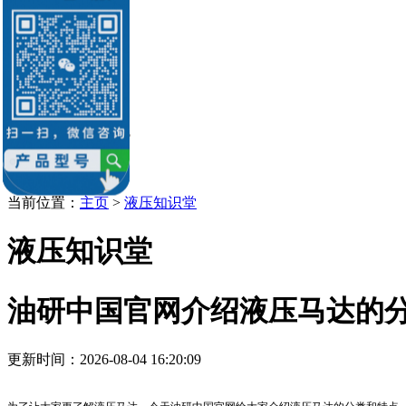
油研柱塞泵
油研叶片泵
油研液压缸
油研电机
油研电磁阀
销售：李经理
微信：
13686884195
Q Q：539184136
539184136@qq.com
当前位置：
主页
>
液压知识堂
液压知识堂
油研中国官网介绍液压马达的
更新时间：2026-08-04 16:20:09