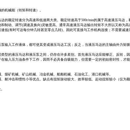
轴的机械能（转矩和转速）。
额定转速分为高速和低速两大类。额定转速高于500r/min的属于高速液压马达，额
和制动、调节(调速及换向)灵敏度高。通常高速液压马达输出转矩不大所以又称为
速低(有时可达每分钟几转甚至零点几转)、因此可直接与工作机构连接；不需要减
泵输入工作液体，都可使其变成液压马达工况；反之，当液压马达的主轴由外力矩驱
同类型的液压马达和液压泵之间，仍存在许多差别。首先液压马达应能够正、反转，因
于在输入压力油条件下工作，因而不必具备自吸能力，但需要一定的初始密封性，才能
械、煤矿机械、矿山机械、冶金机械、船舶机械、石油化工、港口机械等。
、耐冲击和惯性小等优点。缺点有扭矩脉动较大、效率较低、起动扭矩较小（仅为额定
处。