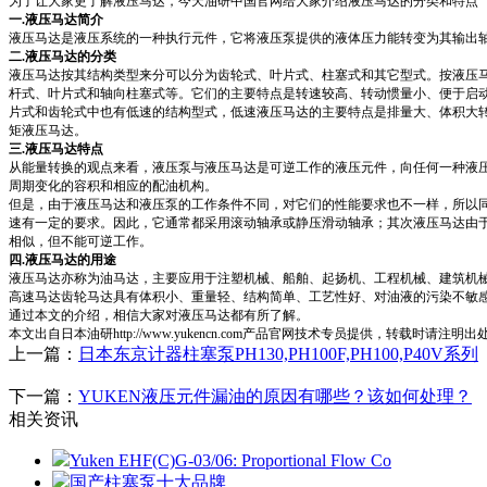
为了让大家更了解液压马达，今天油研中国官网给大家介绍液压马达的分类和特点
一.液压马达简介
液压马达是液压系统的一种执行元件，它将液压泵提供的液体压力能转变为其输出
二.液压马达的分类
液压马达按其结构类型来分可以分为齿轮式、叶片式、柱塞式和其它型式。按液压马达的
杆式、叶片式和轴向柱塞式等。它们的主要特点是转速较高、转动惯量小、便于启动
片式和齿轮式中也有低速的结构型式，低速液压马达的主要特点是排量大、体积大转
矩液压马达。
三.液压马达特点
从能量转换的观点来看，液压泵与液压马达是可逆工作的液压元件，向任何一种液压
周期变化的容积和相应的配油机构。
但是，由于液压马达和液压泵的工作条件不同，对它们的性能要求也不一样，所以
速有一定的要求。因此，它通常都采用滚动轴承或静压滑动轴承；其次液压马达由
相似，但不能可逆工作。
四.液压马达的用途
液压马达亦称为油马达，主要应用于注塑机械、船舶、起扬机、工程机械、建筑机
高速马达齿轮马达具有体积小、重量轻、结构简单、工艺性好、对油液的污染不敏感
通过本文的介绍，相信大家对液压马达都有所了解。
本文出自日本油研http://www.yukencn.com产品官网技术专员提供，转载时请注明出
上一篇：
日本东京计器柱塞泵PH130,PH100F,PH100,P40V系列
下一篇：
YUKEN液压元件漏油的原因有哪些？该如何处理？
相关资讯
Yuken EHF(C)G-03/06: Proportional Flow Co
国产柱塞泵十大品牌