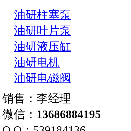
油研柱塞泵
油研叶片泵
油研液压缸
油研电机
油研电磁阀
销售：李经理
微信：
13686884195
Q Q：539184136