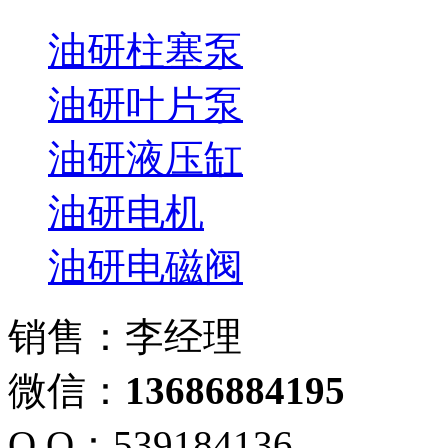
油研柱塞泵
油研叶片泵
油研液压缸
油研电机
油研电磁阀
销售：李经理
微信：
13686884195
Q Q：539184136