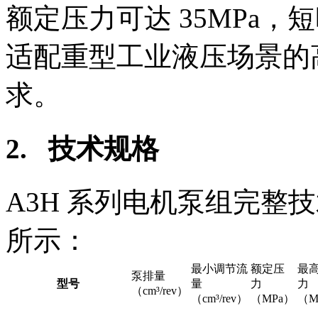
额定压力可达 35MPa，
适配重型工业液压场景的
求。
2. 技术规格
A3H 系列电机泵组完整
所示：
最小调节流
额定压
最
泵排量
型号
量
力
力
（cm³/rev）
（cm³/rev）
（MPa）
（M