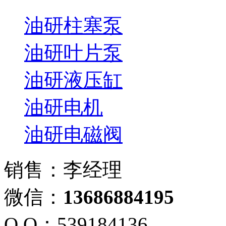
油研柱塞泵
油研叶片泵
油研液压缸
油研电机
油研电磁阀
销售：李经理
微信：
13686884195
Q Q：539184136