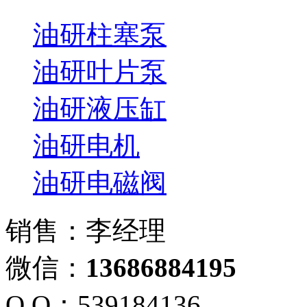
油研柱塞泵
油研叶片泵
油研液压缸
油研电机
油研电磁阀
销售：李经理
微信：
13686884195
Q Q：539184136