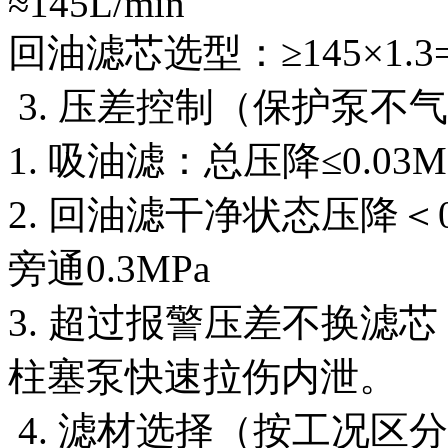
≈145L/min
回油滤芯选型：≥145×1.3=1
3. 压差控制（保护泵不
1. 吸油滤：总压降≤0.0
2. 回油滤干净状态压降＜0.
旁通0.3MPa
3. 超过报警压差不换滤
柱塞泵快速拉伤内泄。
4. 滤材选择（按工况区