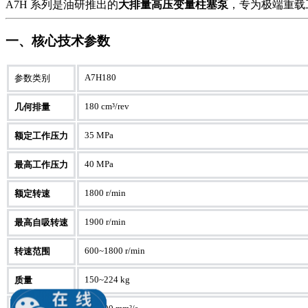
A7H 系列是油研推出的
大排量高压变量柱塞泵
，专为极端重载
一、核心技术参数
A7H180
参数类别
180 cm³/rev
几何排量
35 MPa
额定工作压力
40 MPa
最高工作压力
1800 r/min
额定转速
1900 r/min
最高自吸转速
600~1800 r/min
转速范围
150~224 kg
质量