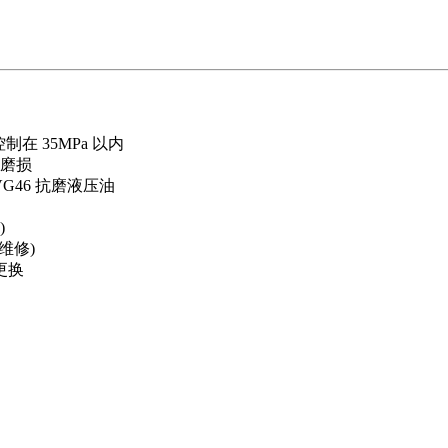
在 35MPa 以内
磨损
VG46 抗磨液压油
)
时维修)
更换