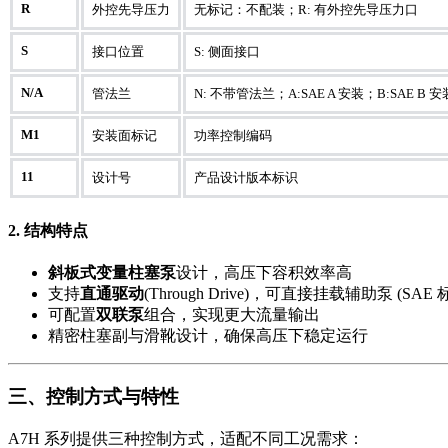
R
外控先导压力
无标记：不配装；R: 有外控先导压力口
S
接口位置
S: 侧面接口
N/A
管法兰
N: 不带管法兰；A:SAE A 安装；B:SAE B 安
M1
安装面标记
功率控制编码
11
设计号
产品设计版本标识
2. 结构特点
斜板式变量柱塞泵
设计，高压下容积效率高
支持
直通驱动
(Through Drive)，可直接挂载辅助泵 (SAE 
可配置
双联泵
组合，实现更大流量输出
精密柱塞副与滑靴设计，确保高压下稳定运行
三、控制方式与特性
A7H 系列提供三种控制方式，适配不同工况需求：