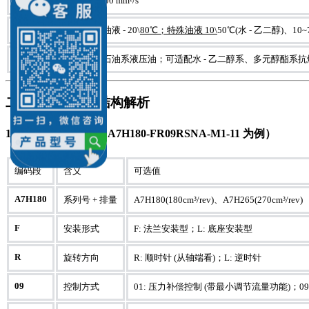
10~200 mm²/s
油液粘度
温度范围
常规油液 - 20\
80℃；特殊油液 10\
50℃(水 - 乙二醇)、10
适配油液
常规石油系液压油；可适配水 - 乙二醇系、多元醇酯系抗燃
二、型号说明与结构解析
1. 型号编码规则（以 A7H180-FR09RSNA-M1-11 为例）
编码段
含义
可选值
A7H180
系列号 + 排量
A7H180(180cm³/rev)、A7H265(270cm³/rev)
F
安装形式
F: 法兰安装型；L: 底座安装型
R
旋转方向
R: 顺时针 (从轴端看)；L: 逆时针
09
控制方式
01: 压力补偿控制 (带最小调节流量功能)；