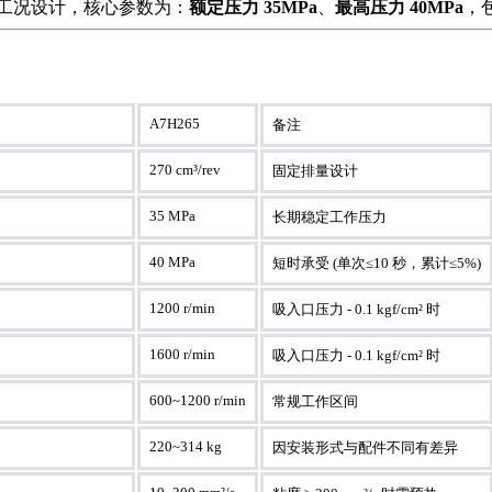
工况设计，核心参数为：
额定压力 35MPa
、
最高压力 40MPa
，
A7H265
备注
270 cm³/rev
固定排量设计
35 MPa
长期稳定工作压力
40 MPa
短时承受 (单次≤10 秒，累计≤5%)
1200 r/min
吸入口压力 - 0.1 kgf/cm² 时
1600 r/min
吸入口压力 - 0.1 kgf/cm² 时
600~1200 r/min
常规工作区间
220~314 kg
因安装形式与配件不同有差异