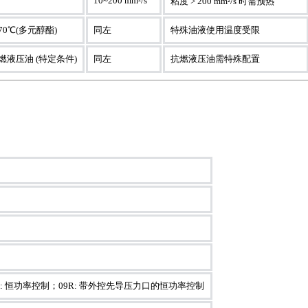
10~200 mm²/s
粘度 > 200 mm²/s 时需预热
~70℃(多元醇酯)
同左
特殊油液使用温度受限
液压油 (特定条件)
同左
抗燃液压油需特殊配置
09: 恒功率控制；09R: 带外控先导压力口的恒功率控制