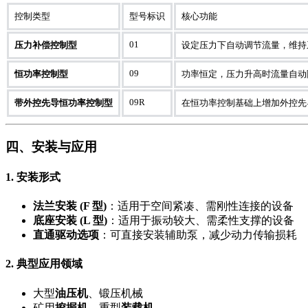
控制类型
型号标识
核心功能
01
压力补偿控制型
设定压力下自动调节流量，维持
09
恒功率控制型
功率恒定，压力升高时流量自动
09R
带外控先导恒功率控制型
在恒功率控制基础上增加外控先
四、安装与应用
1. 安装形式
法兰安装 (F 型)
：适用于空间紧凑、需刚性连接的设备
底座安装 (L 型)
：适用于振动较大、需柔性支撑的设备
直通驱动选项
：可直接安装辅助泵，减少动力传输损耗
2. 典型应用领域
大型
油压机
、锻压机械
矿用
挖掘机
、重型
装载机