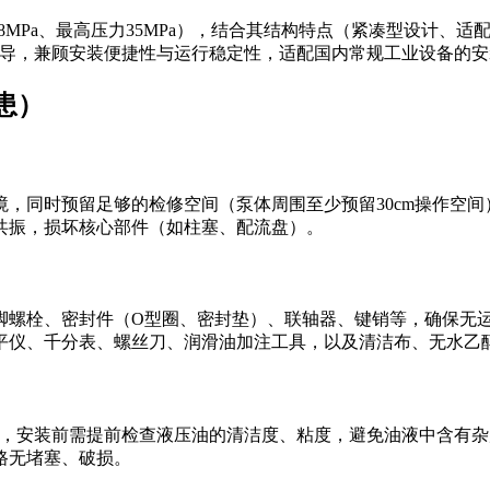
8MPa、最高压力35MPa），结合其结构特点（紧凑型设计、适
指导，兼顾安装便捷性与运行稳定性，适配国内常规工业设备的
患）
，同时预留足够的检修空间（泵体周围至少预留30cm操作空
共振，损坏核心部件（如柱塞、配流盘）。
地脚螺栓、密封件（O型圈、密封垫）、联轴器、键销等，确保无
平仪、千分表、螺丝刀、润滑油加注工具，以及清洁布、无水乙
6抗磨液压油，安装前需提前检查液压油的清洁度、粘度，避免油液中
路无堵塞、破损。