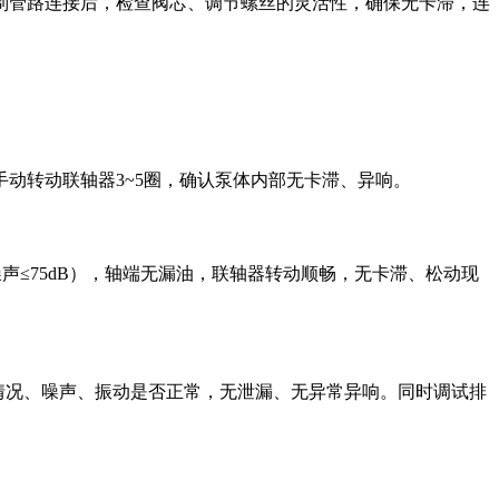
制管路连接后，检查阀芯、调节螺丝的灵活性，确保无卡滞，连
动转动联轴器3~5圈，确认泵体内部无卡滞、异响。
（噪声≤75dB），轴端无漏油，联轴器转动顺畅，无卡滞、松动现
密封情况、噪声、振动是否正常，无泄漏、无异常异响。同时调试排