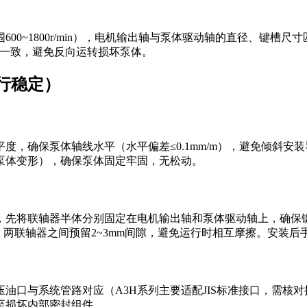
600~1800r/min），电机输出轴与泵体驱动轴的直径、键
）一致，避免反向运转损坏泵体。
行稳定）
度，确保泵体轴线水平（水平偏差≤0.1mm/m），避免倾斜
泵体变形），确保泵体固定牢固，无松动。
时，先将联轴器半体分别固定在电机输出轴和泵体驱动轴上，确保
更高），两联轴器之间预留2~3mm间隙，避免运行时相互摩擦。安
油口与系统管路对应（A3H系列主要适配JIS标准接口，需核
至损坏内部密封组件。