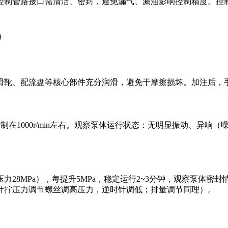
控制管路接口需清洁、密封，避免漏气、漏油影响控制精度。控
）
靴、配流盘等核心部件充分润滑，避免干摩擦损坏。加注后，手
制在1000r/min左右。观察泵体运行状态：无明显振动、异响
28MPa），每提升5MPa，稳定运行2~3分钟，观察泵体
针拧压力调节螺丝调高压力，逆时针调低；排量调节同理）。