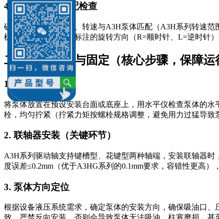
4. 电机与泵体匹配检查
确认驱动电机的功率、转速与A3H泵体匹配（A3H系列转速范围
机转向，确保与泵体标注的旋转方向（R=顺时针、L=逆时针
二、安装定位与固定（核心步骤，保障运
1. 安装基础固定
将泵体放置在预设安装台面或底座上，用水平仪检查泵体的水平
栓，均匀拧紧（拧紧力矩按螺栓规格调整，避免用力过猛导致
2. 联轴器安装（关键环节）
A3H系列驱动轴支持键槽型、花键型两种轴端，安装联轴器
度误差≤0.2mm（优于A3HG系列的0.1mm要求，容错性
3. 泵体方向定位
根据设备液压系统需求，确定泵体的安装方向，确保吸油口、压
致，严禁反向安装，否则会导致泵体无法吸油、柱塞磨损，甚