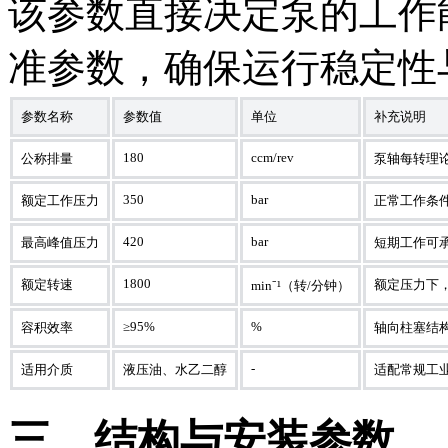
该参数直接决定泵的工作
准参数，确保运行稳定性
参数名称
参数值
单位
补充说明
180
ccm/rev
公称排量
泵轴每转理论
350
bar
额定工作压力
正常工作条
420
bar
最高峰值压力
短期工作可
1800
额定转速
额定压力下
min⁻¹（转/分钟）
≥95%
%
容积效率
轴向柱塞结
-
适用介质
液压油、水乙二醇
适配常规工
三、结构与安装参数