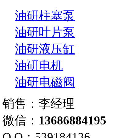
油研柱塞泵
油研叶片泵
油研液压缸
油研电机
油研电磁阀
销售：李经理
微信：
13686884195
Q Q：539184136