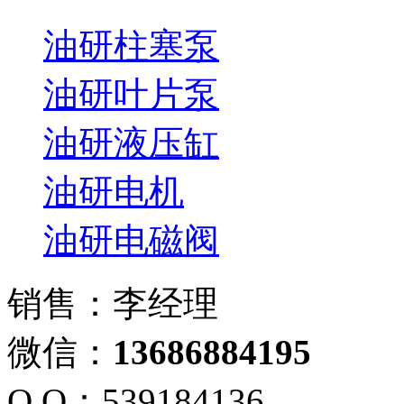
油研柱塞泵
油研叶片泵
油研液压缸
油研电机
油研电磁阀
销售：李经理
微信：
13686884195
Q Q：539184136