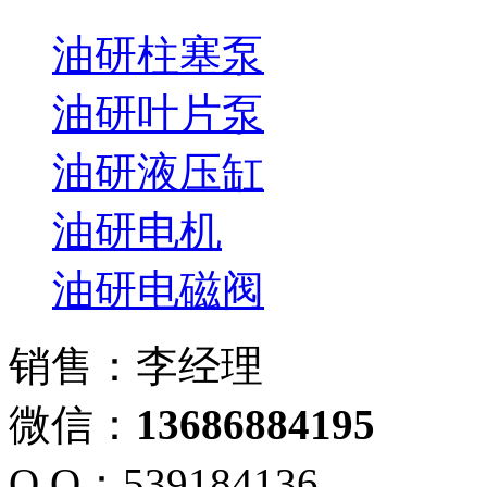
油研柱塞泵
油研叶片泵
油研液压缸
油研电机
油研电磁阀
销售：李经理
微信：
13686884195
Q Q：539184136