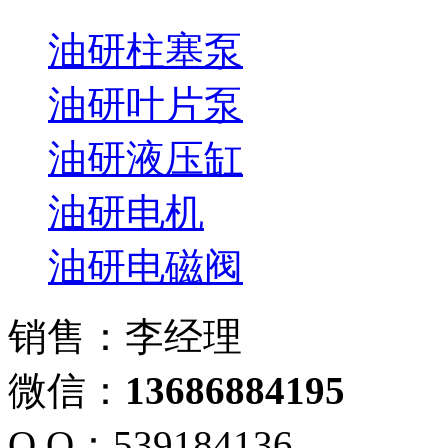
油研柱塞泵
油研叶片泵
油研液压缸
油研电机
油研电磁阀
销售：李经理
微信：
13686884195
Q Q：539184136