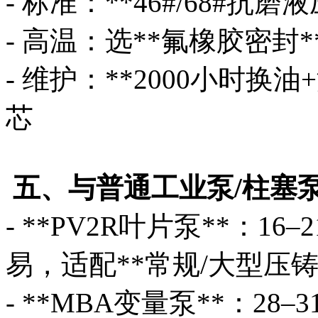
- 标准：**46#/68#抗
- 高温：选**氟橡胶密封*
- 维护：**2000小时
芯
五、与普通工业泵/柱塞
- **PV2R叶片泵**：1
易，适配**常规/大型压铸
- **MBA变量泵**：28