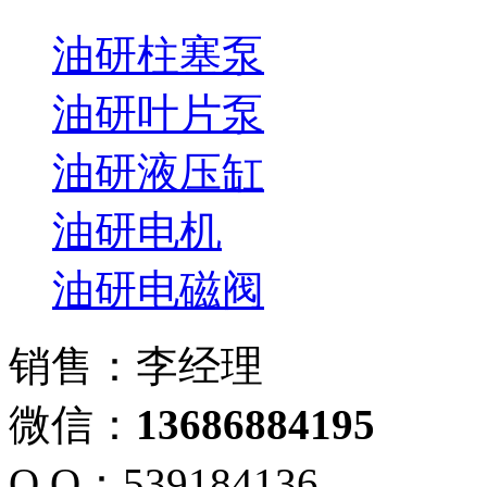
油研柱塞泵
油研叶片泵
油研液压缸
油研电机
油研电磁阀
销售：李经理
微信：
13686884195
Q Q：539184136