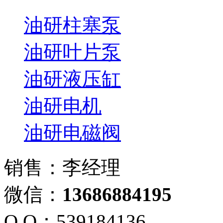
油研柱塞泵
油研叶片泵
油研液压缸
油研电机
油研电磁阀
销售：李经理
微信：
13686884195
Q Q：539184136