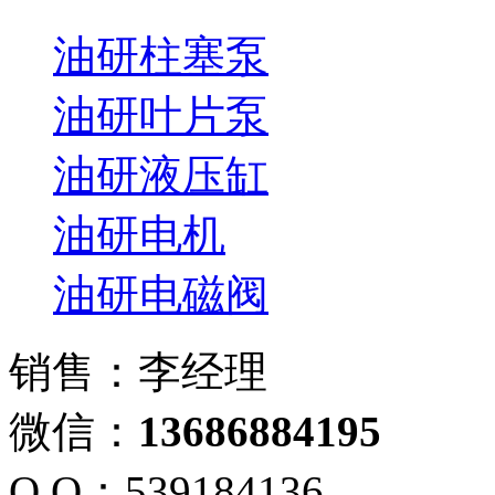
油研柱塞泵
油研叶片泵
油研液压缸
油研电机
油研电磁阀
销售：李经理
微信：
13686884195
Q Q：539184136