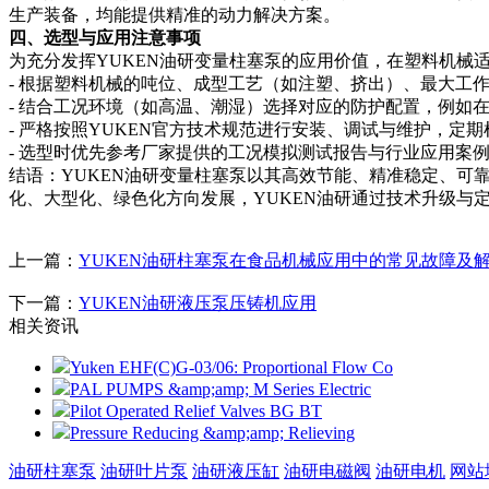
生产装备，均能提供精准的动力解决方案。
四、选型与应用注意事项
为充分发挥YUKEN油研变量柱塞泵的应用价值，在塑料机械
- 根据塑料机械的吨位、成型工艺（如注塑、挤出）、最大工
- 结合工况环境（如高温、潮湿）选择对应的防护配置，例如
- 严格按照YUKEN官方技术规范进行安装、调试与维护，
- 选型时优先参考厂家提供的工况模拟测试报告与行业应用案
结语：YUKEN油研变量柱塞泵以其高效节能、精准稳定、
化、大型化、绿色化方向发展，YUKEN油研通过技术升级
上一篇：
YUKEN油研柱塞泵在食品机械应用中的常见故障及
下一篇：
YUKEN油研液压泵压铸机应用
相关资讯
Yuken EHF(C)G-03/06: Proportional Flow Co
PAL PUMPS &amp;amp; M Series Electric
Pilot Operated Relief Valves BG BT
Pressure Reducing &amp;amp; Relieving
油研柱塞泵
油研叶片泵
油研液压缸
油研电磁阀
油研电机
网站