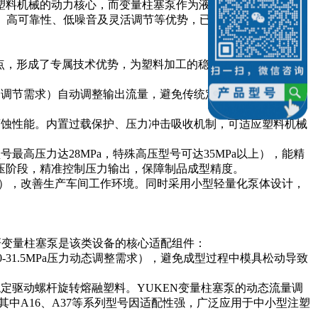
塑料机械的动力核心，而变量柱塞泵作为液压系统的“动力心
、高可靠性、低噪音及灵活调节等优势，已广泛应用于注塑
特点，形成了专属技术优势，为塑料加工的稳定高效提供基础保
速调节需求）自动调整输出流量，避免传统定量泵的溢流能量损
腐蚀性能。内置过载保护、压力冲击吸收机制，可适应塑料机械
高压力达28MPa，特殊高压型号可达35MPa以上），能精
压阶段，精准控制压力输出，保障制品成型精度。
dB），改善生产车间工作环境。同时采用小型轻量化泵体设计，
研变量柱塞泵是该类设备的核心适配组件：
31.5MPa压力动态调整需求），避免成型过程中模具松动导致
定驱动螺杆旋转熔融塑料。YUKEN变量柱塞泵的动态流量调
中A16、A37等系列型号因适配性强，广泛应用于中小型注塑