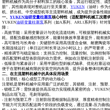
塑料机械作为高分子材料加工的核心装备，其运行稳定性、成
脏”，其性能表现对整机运行至关重要。
YUKEN
（油研）作为
机、挤出机、中空成型机等主流塑料机械，成为提升设备性能
一、
YUKEN
油研变量柱塞泵
核心特性（适配塑料机械工况需
YUKEN
油研变量柱塞泵
系列（如A系列、ARL1系列等）针
障：
- 高效节能：采用变量设计与优化流道结构，可根据塑料机
耗。搭配负载敏感控制技术，能量转换效率显著提升，能有效
- 高可靠性与长寿命：关键部件采用高强度合金钢、耐磨陶
长期连续运行（单日运行时长常达20小时以上）的严苛要求，
- 精准调节与稳定输出：支持压力控制、流量控制、比例控制等
准匹配塑料成型各阶段的动力需求。例如在注塑机注射阶段，
- 低噪音与紧凑设计：采用半圆柱型斜板式轴承、优化柱塞运
便于在塑料机械有限的安装空间内布局，提升设备整体结构紧
二、在主流塑料机械中的具体应用场景
1. 注塑机：核心成型工序的动力核心
注塑机是塑料机械中应用最广泛的机型，其锁模、注射、预塑、
- 锁模工序：需快速提供高压动力实现模具紧密闭合，YUKE
制品出现飞边、毛刺等缺陷。
- 注射与预塑工序：注射阶段需根据制品形状、厚度精准控制
节能力可完美匹配这两个阶段的负载变化，通过流量-压力曲线
机；A90、A145等大排量型号则适配1000吨级以上高吨位注