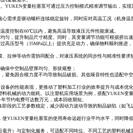
品。YUKEN变量柱塞泵可通过压力控制模式精准调节输出，实
心需求是驱动螺杆连续稳定旋转，同时应对高温工况（机身温度可
油温度控制在60℃以内，避免高温导致液压元件性能衰减。
出量均匀，提升制品尺寸精度。同时，其变量调节功能可根据挤出
过高压型号（35MPa以上）提供充足动力，确保物料顺利推进
模、拉伸等动作需协同配合，对液压系统的同步性与精准性要求较
，确保中空制品壁厚均匀、形状规整；
合，避免因合模力度不均导致制品破损。其低噪音特性也适配中
台设备的性能表现，更推动了塑料加工行业的效率提升与成本优
塑料机械的动力能耗。以注塑机应用场景为例，搭配YUKEN变
设备年节约电费可达数万元，成本回收期短。
型各阶段的工艺参数稳定，减少因动力波动导致的制品缺陷（如
性，使YUKEN变量柱塞泵的使用寿命远超行业平均水平，同时
数百毫升）与定制化服务，可适配不同吨位、不同工艺的塑料机