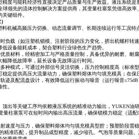
型精度与能耗经济性直接决定产品质量与生产效益。液压系统是
全球领先的流体控制解决方案提供商，其变量柱塞泵凭借高效率
的关键组件。
求）
对塑料机械高频压力切换、动态流量调节、长期连续运行等工况
械实时负载（如注塑机锁模、注射阶段的压力变化，挤出机螺杆转
降低设备能耗成本，契合塑料行业绿色生产趋势。
瓷等优质材料，经精密加工与严格质量控制，具备优异的耐磨、耐
大幅降低故障率，延长设备无故障运行时间。
多种模式，可通过外部信号灵活切换，压力控制精度高（标准型号最
可稳定提供高压大流量动力，确保塑料熔体均匀填充模具；在保
动轨迹及配流盘设计，有效降低运行振动与噪音（运行噪音≤75
凑性。
顶出等关键工序均依赖液压系统的精准动力输出，YUKEN油
N变量柱塞泵可在短时间内输出高压流量，确保锁模力稳定（适配0-
注射速度与压力，确保塑料熔体均匀填充模具型腔；预塑阶段需稳
的精准匹配，提升制品成型精度，减少缩孔、气泡等质量问题。其
塑机的重载需求。