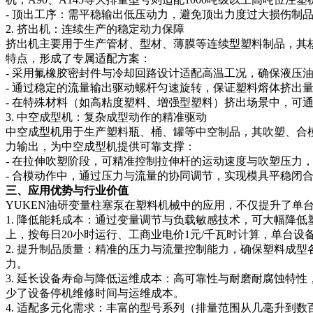
- 顶出工序：需平稳输出低压动力，避免顶出力度过大损伤制
2. 挤出机：连续生产的稳定动力保障
挤出机主要用于生产管材、型材、薄膜等连续型塑料制品，其核
特点，形成了专属适配方案：
- 采用氟橡胶密封件与冷却回路设计适配高温工况，确保液压
- 通过稳定的流量输出驱动螺杆匀速旋转，保证塑料熔体挤
- 在特殊材料（如高粘度塑料、增强型塑料）挤出场景中，可通
3. 中空成型机：复杂成型动作的精准驱动
中空成型机用于生产塑料瓶、桶、罐等中空制品，其吹塑、合
力输出，为中空成型机提供可靠支撑：
- 在拉伸吹塑阶段，可精准控制拉伸杆的运动速度与吹塑压力
- 合模动作中，通过压力与流量的协同调节，实现模具平稳闭
三、应用优势与行业价值
YUKEN油研变量柱塞泵在塑料机械中的应用，不仅提升了单
1. 降低能耗成本：通过变量调节与负载敏感技术，可大幅降低
上，按每日20小时运行、工商业电价1元/千瓦时计算，单台
2. 提升制品质量：精准的压力与流量控制能力，确保塑料成
力。
3. 延长设备寿命与降低运维成本：高可靠性与耐磨耐腐蚀特
少了设备停机维修时间与运维成本。
4. 适配多元化需求：丰富的型号系列（排量范围从几毫升到