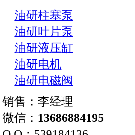
油研柱塞泵
油研叶片泵
油研液压缸
油研电机
油研电磁阀
销售：李经理
微信：
13686884195
Q Q：539184136