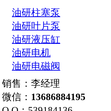
油研柱塞泵
油研叶片泵
油研液压缸
油研电机
油研电磁阀
销售：李经理
微信：
13686884195
Q Q：539184136