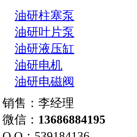
油研柱塞泵
油研叶片泵
油研液压缸
油研电机
油研电磁阀
销售：李经理
微信：
13686884195
Q Q：539184136