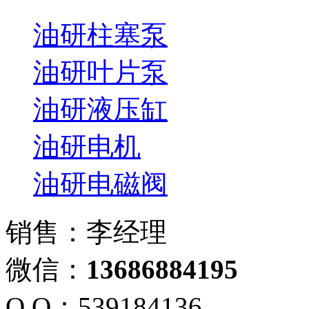
油研柱塞泵
油研叶片泵
油研液压缸
油研电机
油研电磁阀
销售：李经理
微信：
13686884195
Q Q：539184136