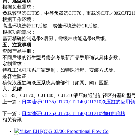
四、选型建议
根据负载需求：
负载较轻选CJT35，中等负载选CJT70，重载选CJT140或CJT21
根据工作环境：
高温环境选带HT后缀，腐蚀环境选带CR后缀。
根据功能需求：
需要精确控制选带S后缀，需缓冲功能选带B后缀。
五、注意事项
查阅产品手册：
不同后缀的衍生型号需参考最新产品手册确认具体参数。
定制需求：
特殊工况可联系厂家定制，如特殊行程、安装方式等。
兼容性验证：
确保液压缸与液压系统其他部件（如泵、阀）匹配。
六、总结
CJT35、CJT70、CJT140、CJT210液压缸通过缸
上一篇：
日本油研CJT35,CJT70,CJT140,CJT210液压缸的应用
下一篇：
日本油研CJT35,CJT70,CJT140,CJT210油缸的价格
相关资讯
Yuken EHF(C)G-03/06: Proportional Flow Co