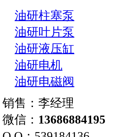
油研柱塞泵
油研叶片泵
油研液压缸
油研电机
油研电磁阀
销售：李经理
微信：
13686884195
Q Q：539184136