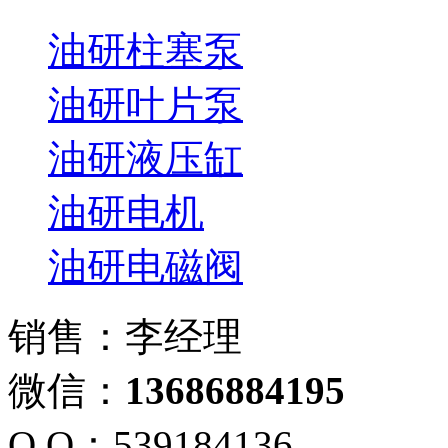
油研柱塞泵
油研叶片泵
油研液压缸
油研电机
油研电磁阀
销售：李经理
微信：
13686884195
Q Q：539184136