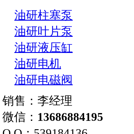
油研柱塞泵
油研叶片泵
油研液压缸
油研电机
油研电磁阀
销售：李经理
微信：
13686884195
Q Q：539184136