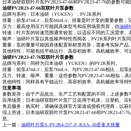
日本油研双联叶片泵PV2R23-47-66和PV2R23-47
油研PV2R23-47-66双联叶片泵参数
品牌与系列：日本油研（YUKEN），PV2R系列
排量：前泵47mL/r，后泵66mL/r。排量是叶片泵的重要参
压力：最高使用压力可能因具体型号和应用场景而异，但
油研
转速：叶片泵的转速范围通常较宽，以适应不同的工况需求。
噪声：油研叶片泵以其低噪声特性而闻名，PV2R系列叶片泵
重量：泵的重量可能因具体配置和材质而异，需参考实际产品
其他特性：可能包括平稳运行、高容积效率、高机械效率、可
油研PV2R23-47-76双联叶片泵参数
品牌与系列：同样为日本油研（YUKEN）的PV2R系列。
排量：前泵47mL/r，后泵76mL/r。与PV2R23-47-66相比，
压力、转速、噪声、重量：这些参数与PV2R23-47-66相似
其他特性：同样具有平稳运行、高容积效率、高机械效率等特
注意事项
参数差异：由于产品批次、生产工艺和配置的不同，上述参数
应用场景：日本油研双联叶片泵广泛应用于机床、注塑机、压
售后服务：购买时，请确保选择官方渠道或授权代理商，以获
综上所述，日本油研双联叶片泵PV2R23-47-66和PV2R
息。
上一篇：
油研叶片泵S–PV2R4-237–F–RAA–30是多大排量