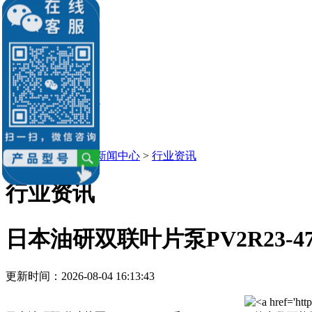
油研柱塞泵
油研叶片泵
油研液压缸
油研电机
油研电磁阀
销售：李经理
微信：
13686884195
Q Q：539184136
539184136@qq.com
当前位置：
主页
>
新闻中心
>
行业资讯
行业资讯
日本油研双联叶片泵PV2R23-47-6
更新时间：2026-08-04 16:13:43