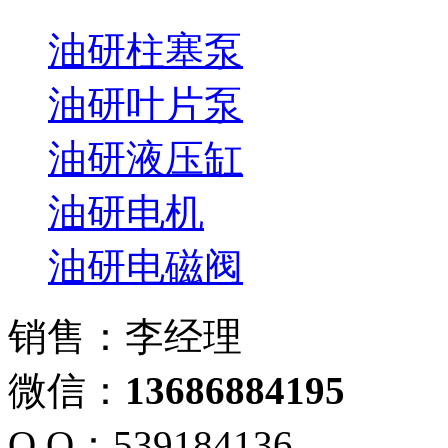
油研柱塞泵
油研叶片泵
油研液压缸
油研电机
油研电磁阀
销售：李经理
微信：
13686884195
Q Q：539184136