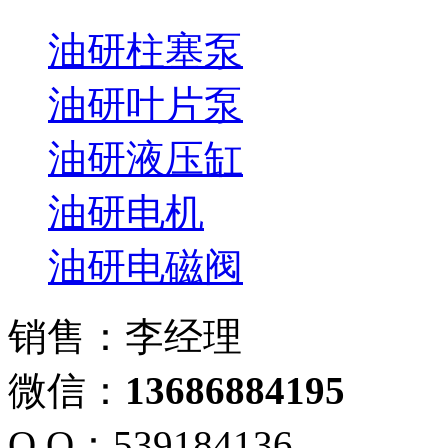
油研柱塞泵
油研叶片泵
油研液压缸
油研电机
油研电磁阀
销售：李经理
微信：
13686884195
Q Q：539184136