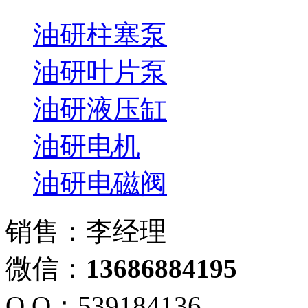
油研柱塞泵
油研叶片泵
油研液压缸
油研电机
油研电磁阀
销售：李经理
微信：
13686884195
Q Q：539184136