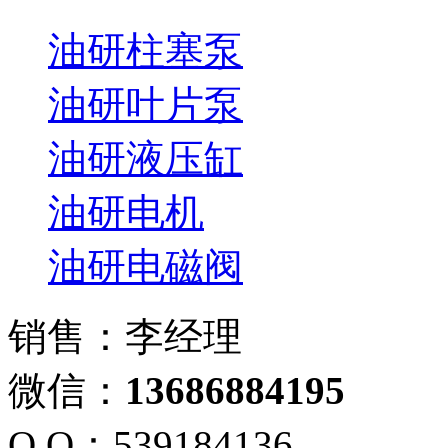
油研柱塞泵
油研叶片泵
油研液压缸
油研电机
油研电磁阀
销售：李经理
微信：
13686884195
Q Q：539184136