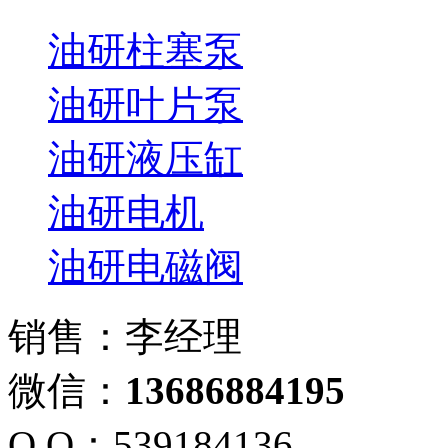
油研柱塞泵
油研叶片泵
油研液压缸
油研电机
油研电磁阀
销售：李经理
微信：
13686884195
Q Q：539184136