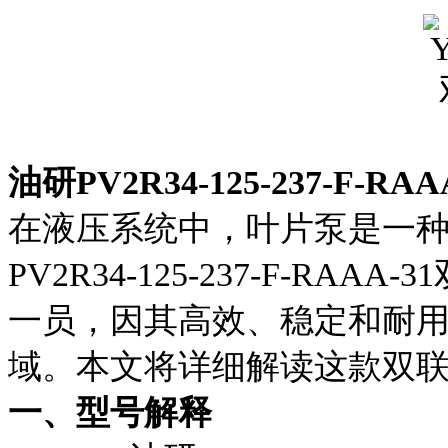
油研PV2R34-125-237-F-
在液压系统中，叶片泵是一种
PV2R34-125-237-F-R
一员，因其高效、稳定和耐
域。本文将详细解读这款双
一、型号解释