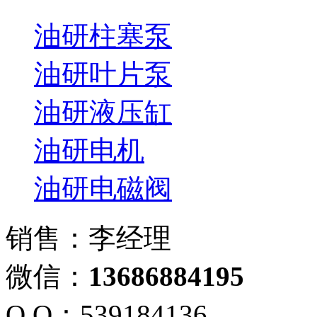
油研柱塞泵
油研叶片泵
油研液压缸
油研电机
油研电磁阀
销售：李经理
微信：
13686884195
Q Q：539184136