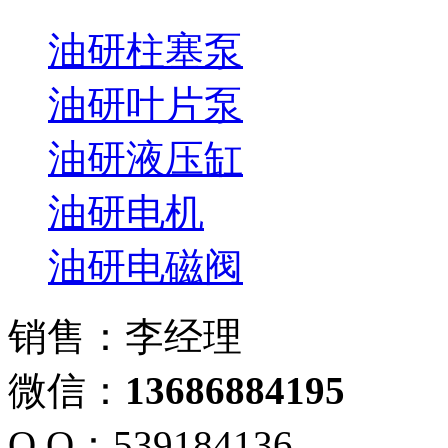
油研柱塞泵
油研叶片泵
油研液压缸
油研电机
油研电磁阀
销售：李经理
微信：
13686884195
Q Q：539184136