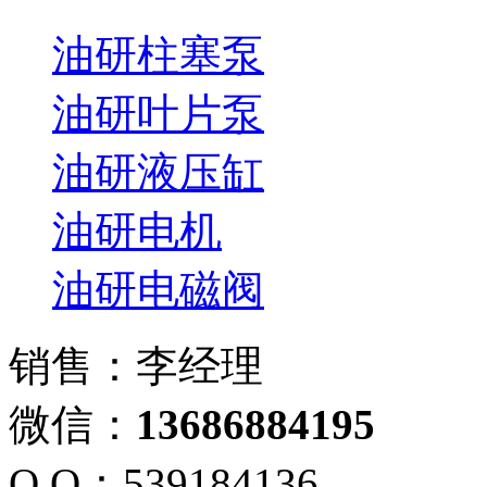
油研柱塞泵
油研叶片泵
油研液压缸
油研电机
油研电磁阀
销售：李经理
微信：
13686884195
Q Q：539184136